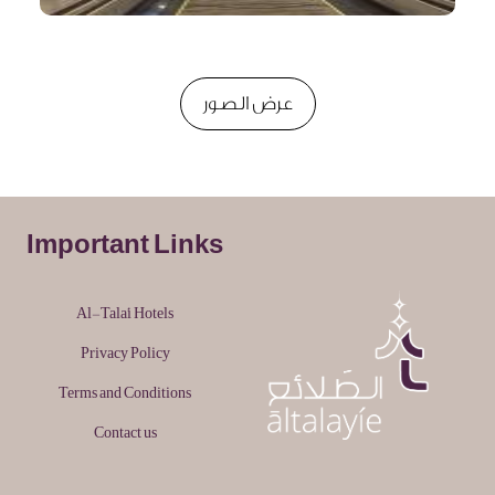
عرض الصور
Important Links
Al-Tala'i Hotels
Privacy Policy
Terms and Conditions
Contact us