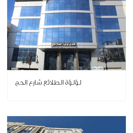
لؤلؤة الطلائع شارع الحج